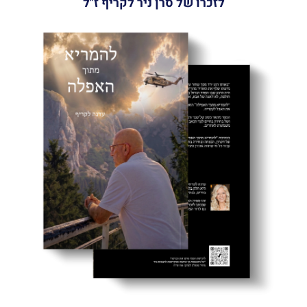
לזכרו של סרן ניר לקריף ז"ל