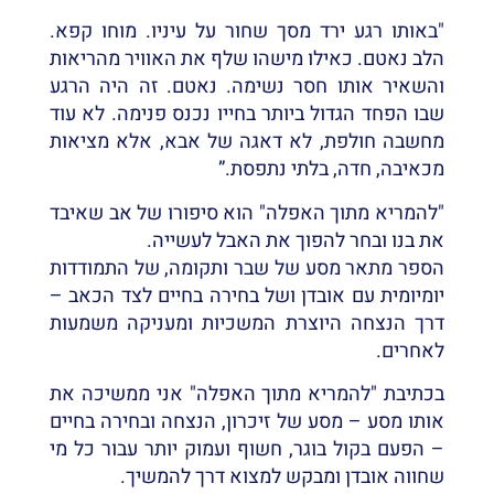
"באותו רגע ירד מסך שחור על עיניו. מוחו קפא.
הלב נאטם. כאילו מישהו שלף את האוויר מהריאות
והשאיר אותו חסר נשימה. נאטם. זה היה הרגע
שבו הפחד הגדול ביותר בחייו נכנס פנימה. לא עוד
מחשבה חולפת, לא דאגה של אבא, אלא מציאות
מכאיבה, חדה, בלתי נתפסת.”
"להמריא מתוך האפלה" הוא סיפורו של אב שאיבד
את בנו ובחר להפוך את האבל לעשייה.
הספר מתאר מסע של שבר ותקומה, של התמודדות
יומיומית עם אובדן ושל בחירה בחיים לצד הכאב –
דרך הנצחה היוצרת המשכיות ומעניקה משמעות
לאחרים.
בכתיבת "להמריא מתוך האפלה" אני ממשיכה את
אותו מסע – מסע של זיכרון, הנצחה ובחירה בחיים
– הפעם בקול בוגר, חשוף ועמוק יותר עבור כל מי
שחווה אובדן ומבקש למצוא דרך להמשיך.